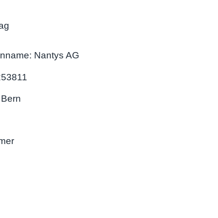
rag
enname: Nantys AG
253811
 Bern
mer