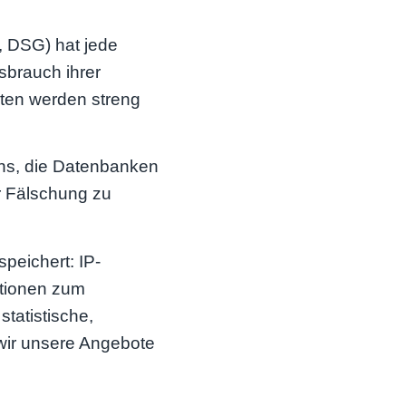
 DSG) hat jede
sbrauch ihrer
aten werden streng
ns, die Datenbanken
r Fälschung zu
peichert: IP-
ationen zum
tatistische,
wir unsere Angebote