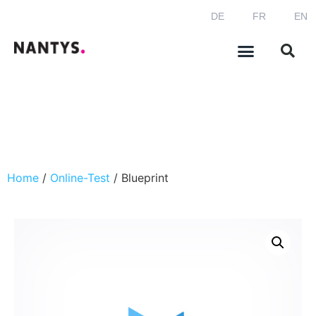
DE
FR
EN
Home
/
Online-Test
/ Blueprint